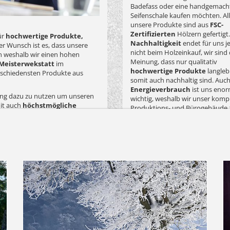
Badefass oder eine handgemach
Seifenschale kaufen möchten. All
unsere Produkte sind aus
FSC-
Zertifizierten
Hölzern gefertigt.
ür
hochwertige Produkte,
Nachhaltigkeit
endet für uns j
r Wunsch ist es, dass unsere
nicht beim Holzeinkauf, wir sind
 weshalb wir einen hohen
Meinung, dass nur qualitativ
Meisterwekstatt
im
hochwertige Produkte
langleb
rschiedensten Produkte aus
somit auch nachhaltig sind. Auc
Energieverbrauch
ist uns eno
rung dazu zu nutzen um unseren
wichtig, weshalb wir unser komp
it auch
höchstmögliche
Produktions- und Bürogebäude
rlaubt uns Ihnen hochqualitative
mit der bei der Produktion anfa
s von hohen Marketingausgaben,
Holz-Späne heizen.