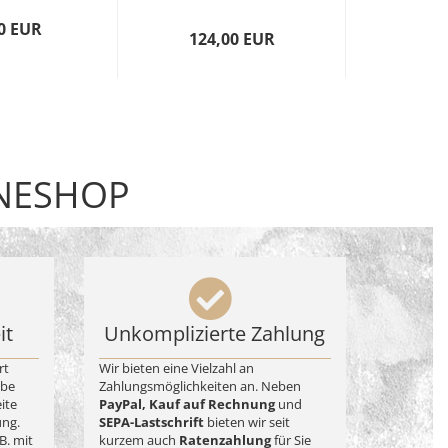
19,
0 EUR
124,00 EUR
INESHOP
it
Unkomplizierte Zahlung
rt
Wir bieten eine Vielzahl an
abe
Zahlungsmöglichkeiten an. Neben
eite
PayPal, Kauf auf Rechnung
und
ung.
SEPA-Lastschrift
bieten wir seit
B. mit
kurzem auch
Ratenzahlung
für Sie