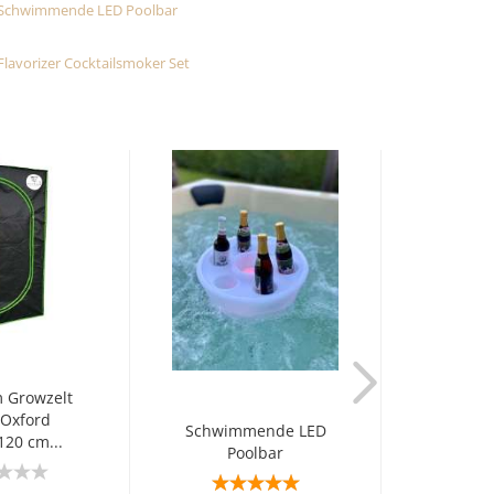
Suche...
ER UNS
E-Mail
Passwort
Konto erstellen
 Growzelt
Passwort vergessen?
Oxford
Dosier
Schwimmende LED
20 cm...
Poolbar