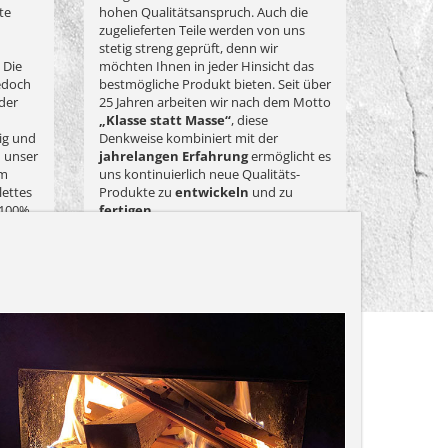
te
hohen Qualitätsanspruch. Auch die
zugelieferten Teile werden von uns
stetig streng geprüft, denn wir
 Die
möchten Ihnen in jeder Hinsicht das
edoch
bestmögliche Produkt bieten. Seit über
 der
25 Jahren arbeiten wir nach dem Motto
„Klasse statt Masse“
, diese
ig und
Denkweise kombiniert mit der
h unser
jahrelangen Erfahrung
ermöglicht es
rm
uns kontinuierlich neue Qualitäts-
lettes
Produkte zu
entwickeln
und zu
 100%
fertigen.
llenden