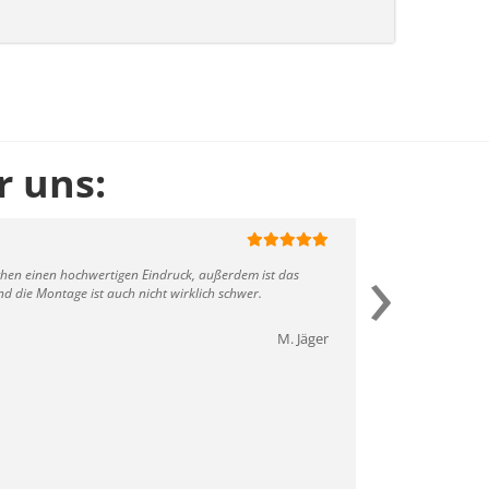
 uns:
30.09.2021
›
chen einen hochwertigen Eindruck, außerdem ist das
Die Sauna 
 die Montage ist auch nicht wirklich schwer.
auch mit H
M. Jäger