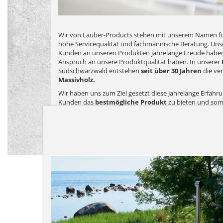
Wir von Lauber-Products stehen mit unserem Namen f
hohe Servicequalität und fachmännische Beratung. Unse
Kunden an unseren Produkten jahrelange Freude haben
Anspruch an unsere Produktqualität haben. In unserer
Südschwarzwald entstehen
seit über 30 Jahren
die ve
Massivholz.
Wir haben uns zum Ziel gesetzt diese Jahrelange Erfah
Kunden das
bestmögliche Produkt
zu bieten und som
Zufriendenheit
zu erreichen. Unser Geschäftsmodell e
Produkte preiswert anzubieten, denn wir halten nicht
hohen Margen und hin und wieder einer Rabattaktion.