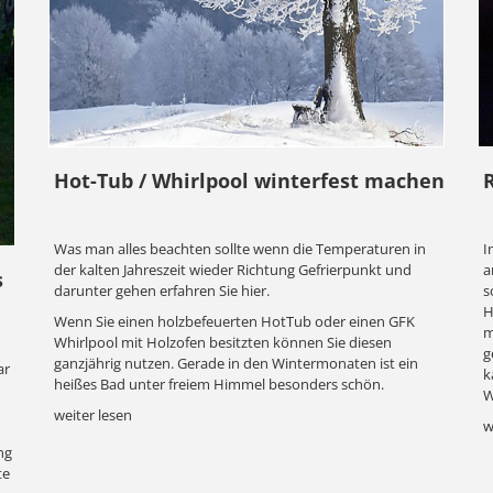
BLOG
Hot-Tub / Whirlpool winterfest machen
Was man alles beachten sollte wenn die Temperaturen in
I
der kalten Jahreszeit wieder Richtung Gefrierpunkt und
a
s
darunter gehen erfahren Sie hier.
s
H
Wenn Sie einen holzbefeuerten HotTub oder einen GFK
m
Whirlpool mit Holzofen besitzten können Sie diesen
g
ganzjährig nutzen. Gerade in den Wintermonaten ist ein
ar
k
heißes Bad unter freiem Himmel besonders schön.
W
weiter lesen
w
ng
te