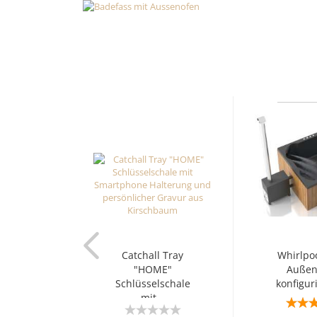
DE
Sprache auswählen
HOME
Währung auswählen
Lieferland
Catchall Tray
Whirlpoo
"HOME"
Außen
Schlüsselschale
konfiguri
mit...