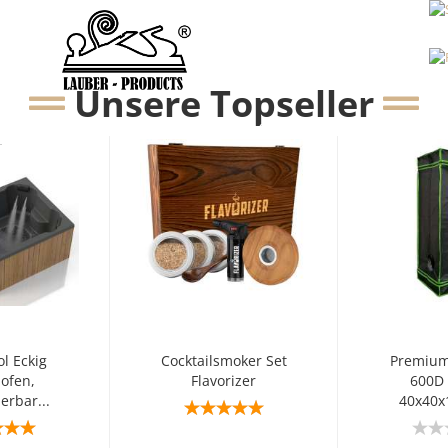
Unsere Topseller
HOTTUBS & SAUNAS
ZUHAUSE & WOHNEN
SALE
ÜB
l Eckig
Cocktailsmoker Set
Premium
ofen,
Flavorizer
600D 
erbar...
40x40x1