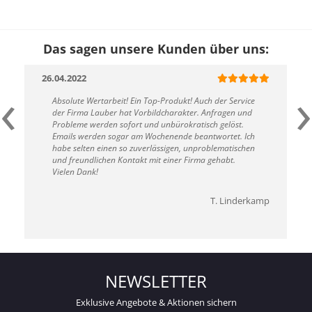
Das sagen unsere Kunden über uns:
26.04.2022
‹
›
Absolute Wertarbeit! Ein Top-Produkt! Auch der Service
der Firma Lauber hat Vorbildcharakter. Anfragen und
Probleme werden sofort und unbürokratisch gelöst.
Emails werden sogar am Wochenende beantwortet. Ich
habe selten einen so zuverlässigen, unproblematischen
und freundlichen Kontakt mit einer Firma gehabt.
Vielen Dank!
T. Linderkamp
NEWSLETTER
Exklusive Angebote & Aktionen sichern