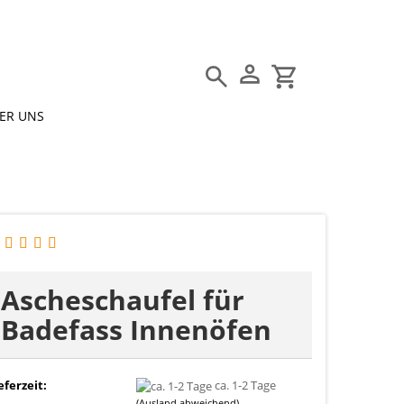
Suche...
ER UNS
E-Mail
Passwort
Ascheschaufel für
Konto erstellen
Badefass Innenöfen
Passwort vergessen?
eferzeit:
ca. 1-2 Tage
(Ausland abweichend)