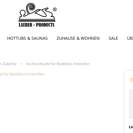
HOTTUBS & SAUNAS
ZUHAUSE & WOHNEN
SALE
ÜB
»
s Zubehör
Ascheschaufel für Badefass Innenöfen
Li