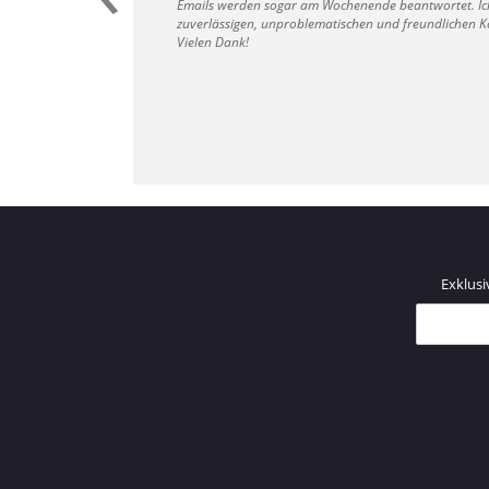
Emails werden sogar am Wochenende beantwortet. Ich
zuverlässigen, unproblematischen und freundlichen K
Vielen Dank!
Exklusi