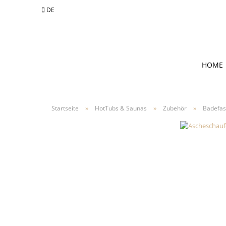
DE
Sprache auswählen
HOME
Währung auswählen
»
»
»
Startseite
HotTubs & Saunas
Zubehör
Badefas
Lieferland