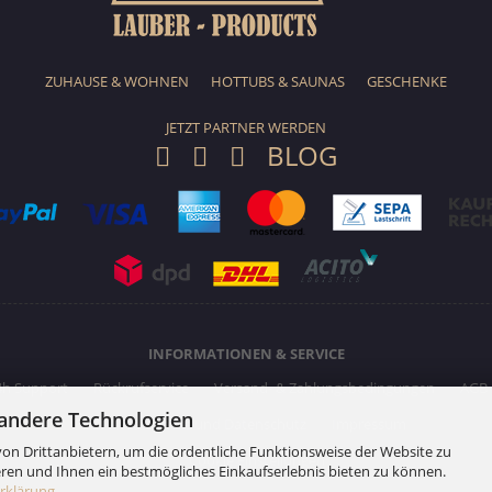
ZUHAUSE & WOHNEN
HOTTUBS & SAUNAS
GESCHENKE
JETZT PARTNER WERDEN
BLOG
INFORMATIONEN & SERVICE
4h Support
Rückrufservice
Versand- & Zahlungsbedingungen
AGB
andere Technologien
Privatsphäre und Datenschutz
Impressum
on Drittanbietern, um die ordentliche Funktionsweise der Website zu
Cookie Einstellungen
ren und Ihnen ein bestmögliches Einkaufserlebnis bieten zu können.
rklärung
.