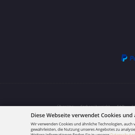
Über Uns
Farbenübersicht
FAQ
2
Diese Webseite verwendet Cookies und 
Wir verwenden Cookies und ähnliche Technologien, auch v
gewährleisten, die Nutzung unseres Angebotes zu analysie
Weitere Informationen finden Sie in unserer
Datenschutze