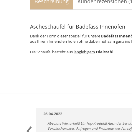
Beschreibung
Kundenrezensionen (1
Ascheschaufel für Badefass Innenöfen
Dank der Form dieser speziell für unsere
Badefass Innen
aus Ihrem Innenofen holen
ohne
dabei mühsam ganz
ins
Die Schaufel besteht aus
langlebigem
Edelstahl.
26.04.2022
‹
Absolute Wertarbeit! Ein Top-Produkt! Auch der Servi
Vorbildcharakter. Anfragen und Probleme werden sofo