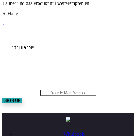
Lauber und das Produkt nur weiterempfehlen.
S. Haug
›
5€
COUPON*
Newsletter
Don´t miss exclusive Offers and News.
Whirlpools