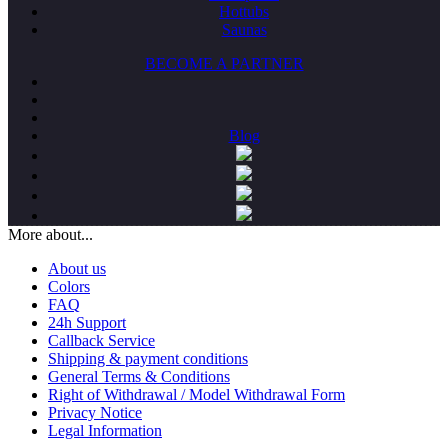
Hottubs
Saunas
BECOME A PARTNER
Blog
More about...
About us
Colors
FAQ
24h Support
Callback Service
Shipping & payment conditions
General Terms & Conditions
Right of Withdrawal / Model Withdrawal Form
Privacy Notice
Legal Information