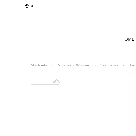
DE
Sprache auswählen
HOME
Währung auswählen
»
»
»
Startseite
Zuhause & Wohnen
Geschenke
Bier
Lieferland