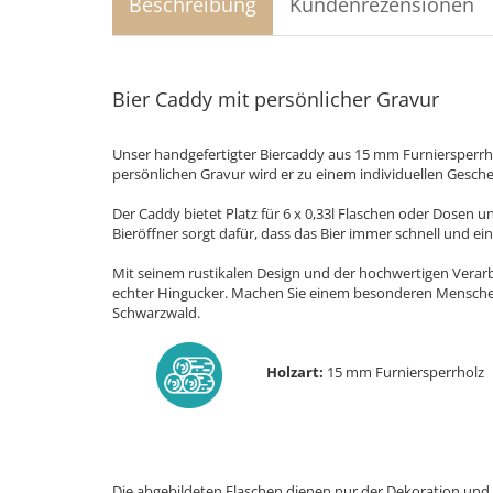
Beschreibung
Kundenrezensionen
Bier Caddy mit persönlicher Gravur
Unser handgefertigter Biercaddy aus 15 mm Furniersperrho
persönlichen Gravur wird er zu einem individuellen Gesch
Der Caddy bietet Platz für 6 x 0,33l Flaschen oder Dosen un
Bieröffner sorgt dafür, dass das Bier immer schnell und e
Mit seinem rustikalen Design und der hochwertigen Verarbe
echter Hingucker. Machen Sie einem besonderen Menschen
Schwarzwald.
Holzart:
15 mm Furniersperrholz
Die abgebildeten Flaschen dienen nur der Dekoration und