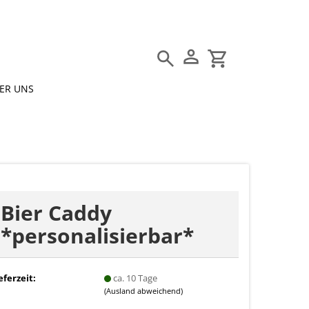
Suche...
ER UNS
E-Mail
Passwort
Bier Caddy
*personalisierbar*
Konto erstellen
Passwort vergessen?
eferzeit:
ca. 10 Tage
(Ausland abweichend)