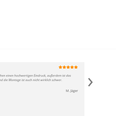
30.09.2021
›
chen einen hochwertigen Eindruck, außerdem ist das
Die Sauna 
 die Montage ist auch nicht wirklich schwer.
auch mit H
M. Jäger