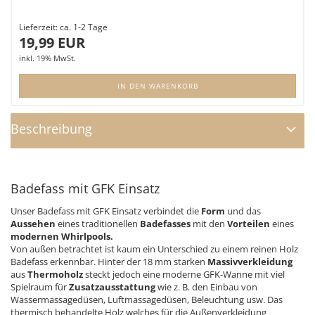
Lieferzeit:
ca. 1-2 Tage
19,99 EUR
inkl. 19% MwSt.
IN DEN WARENKORB
Beschreibung
Badefass mit GFK Einsatz
Unser Badefass mit GFK Einsatz verbindet die
Form
und das
Aussehen
eines traditionellen
Badefasses
mit den
Vorteilen
eines
modernen Whirlpools.
Von außen betrachtet ist kaum ein Unterschied zu einem reinen Holz
Badefass erkennbar. Hinter der 18 mm starken
Massivverkleidung
aus
Thermoholz
steckt jedoch eine moderne GFK-Wanne mit viel
Spielraum für
Zusatzausstattung
wie z. B. den Einbau von
Wassermassagedüsen, Luftmassagedüsen, Beleuchtung usw. Das
thermisch behandelte Holz welches für die Außenverkleidung