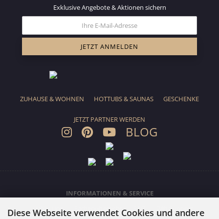
Exklusive Angebote & Aktionen sichern
ZUHAUSE & WOHNEN
HOTTUBS & SAUNAS
GESCHENKE
JETZT PARTNER WERDEN
BLOG
INFORMATIONEN & SERVICE
Über Uns
Farbenübersicht
FAQ
24h Support
Diese Webseite verwendet Cookies und andere