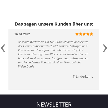
Das sagen unsere Kunden über uns:
18.10.2021
‹
›
ukt! Auch der Service
Die LEDs sehen toll aus und machen einen h
rakter. Anfragen und
Eindruck, außerdem ist das Paket pünktlich
rokratisch gelöst.
angekommen und die Montage ist auch nicht 
nde beantwortet. Ich
schwer.
en, unproblematischen
er Firma gehabt.
T. Linderkamp
NEWSLETTER