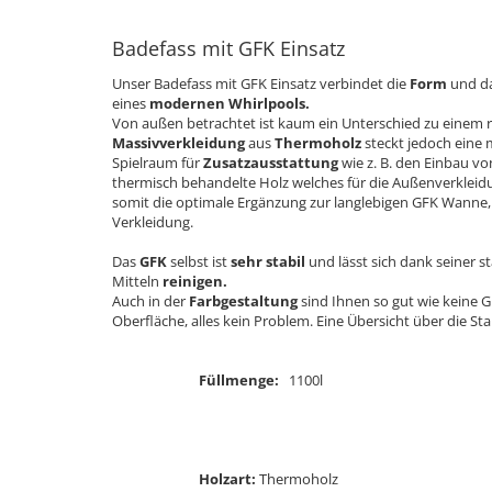
Badefass mit GFK Einsatz
Unser Badefass mit GFK Einsatz verbindet die
Form
und d
eines
modernen Whirlpools.
Von außen betrachtet ist kaum ein Unterschied zu einem 
Massivverkleidung
aus
Thermoholz
steckt jedoch eine
Spielraum für
Zusatzausstattung
wie z. B. den Einbau 
thermisch behandelte Holz welches für die Außenverkleidu
somit die optimale Ergänzung zur langlebigen GFK Wanne,
Verkleidung.
Das
GFK
selbst ist
sehr stabil
und lässt sich dank seiner s
Mitteln
reinigen.
Auch in der
Farbgestaltung
sind Ihnen so gut wie keine G
Oberfläche, alles kein Problem. Eine Übersicht über die St
Füllmenge:
1100l
Holzart:
Thermoholz