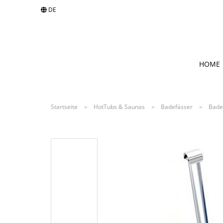
DE
Sprache auswählen
HOME
Währung auswählen
»
»
»
Startseite
HotTubs & Saunas
Badefässer
Bade
Lieferland