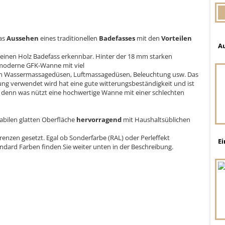
as
Aussehen
eines traditionellen
Badefasses
mit den
Vorteilen
A
reinen Holz Badefass erkennbar. Hinter der 18 mm starken
 moderne GFK-Wanne mit viel
von Wassermassagedüsen, Luftmassagedüsen, Beleuchtung usw. Das
ng verwendet wird hat eine gute witterungsbeständigkeit und ist
 denn was nützt eine hochwertige Wanne mit einer schlechten
tabilen glatten Oberfläche
hervorragend
mit Haushaltsüblichen
renzen gesetzt. Egal ob Sonderfarbe (RAL) oder Perleffekt
Ei
andard Farben finden Sie weiter unten in der Beschreibung.