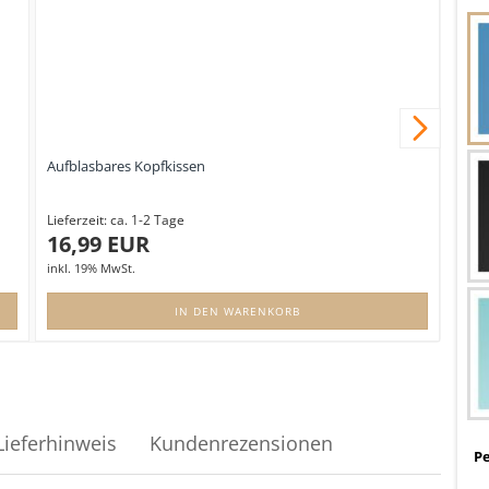
Next
Aufblasbares Kopfkissen
Univ
Lieferzeit:
ca. 1-2 Tage
Liefe
16,99 EUR
19
inkl. 19% MwSt.
inkl.
IN DEN WARENKORB
Lieferhinweis
Kundenrezensionen
Pe