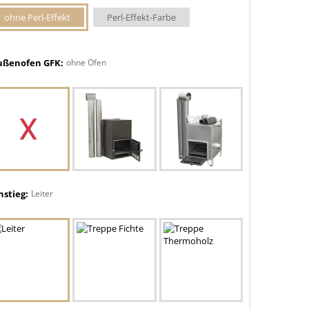
ohne Perl-Effekt
Perl-Effekt-Farbe
ußenofen GFK:
ohne Ofen
nstieg:
Leiter