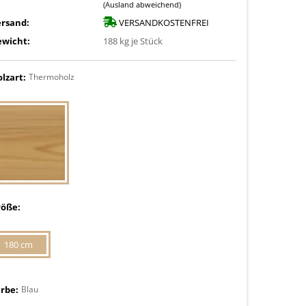
(Ausland abweichend)
ersand:
VERSANDKOSTENFREI
ewicht:
188
kg je Stück
lzart:
Thermoholz
röße:
180 cm
rbe:
Blau