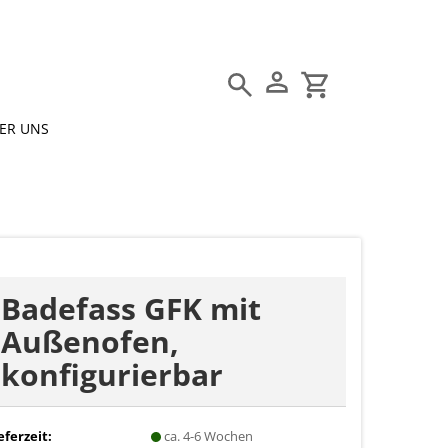
Suche...
ER UNS
E-Mail
Passwort
Badefass GFK mit
Außenofen,
Konto erstellen
konfigurierbar
Passwort vergessen?
eferzeit:
ca. 4-6 Wochen