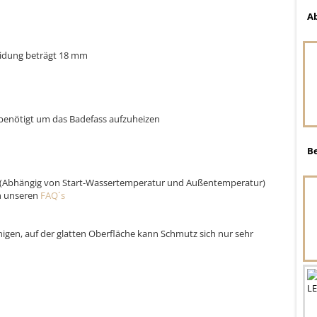
A
eidung beträgt 18 mm
benötigt um das Badefass aufzuheizen
B
r (Abhängig von Start-Wassertemperatur und Außentemperatur)
in unseren
FAQ´s
nigen, auf der glatten Oberfläche kann Schmutz sich nur sehr