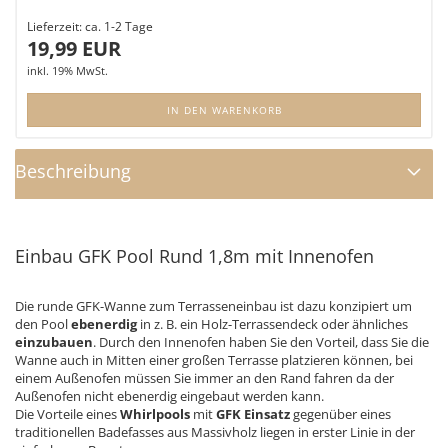
Lieferzeit:
ca. 1-2 Tage
19,99 EUR
inkl. 19% MwSt.
IN DEN WARENKORB
Beschreibung
Einbau GFK Pool Rund 1,8m mit Innenofen
Die runde GFK-Wanne zum Terrasseneinbau ist dazu konzipiert um
den Pool
ebenerdig
in z. B. ein Holz-Terrassendeck oder ähnliches
einzubauen
. Durch den Innenofen haben Sie den Vorteil, dass Sie die
Wanne auch in Mitten einer großen Terrasse platzieren können, bei
einem Außenofen müssen Sie immer an den Rand fahren da der
Außenofen nicht ebenerdig eingebaut werden kann.
Die Vorteile eines
Whirlpools
mit
GFK Einsatz
gegenüber eines
traditionellen Badefasses aus Massivholz liegen in erster Linie in der